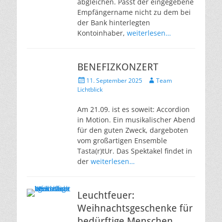
abgleichen. Passt der eingegebene
Empfängername nicht zu dem bei
der Bank hinterlegten
Kontoinhaber,
weiterlesen…
BENEFIZKONZERT
Veröffentlicht
Autor
11. September 2025
Team
am
Lichtblick
Am 21.09. ist es soweit: Accordion
in Motion. Ein musikalischer Abend
für den guten Zweck, dargeboten
vom großartigen Ensemble
Tasta(r)tUr. Das Spektakel findet in
der
weiterlesen…
Leuchtfeuer:
Weihnachtsgeschenke für
bedürftige Menschen