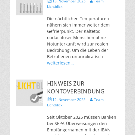
Veröffentlicht
Autor
13. November 2025
Team
am
Lichtblick
Die nächtlichen Temperaturen
nähern sich immer weiter dem
Gefrierpunkt. Der Kältetod
obdachloser Menschen ohne
Notunterkunft wird zur realen
Bedrohung. Um die Leben der
Betroffenen unbürokratisch
weiterlesen…
HINWEIS ZUR
KONTOVERBINDUNG
Veröffentlicht
Autor
12. November 2025
Team
am
Lichtblick
Seit Oktober 2025 müssen Banken
bei SEPA-Überweisungen den
Empfängernamen mit der IBAN