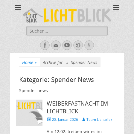
Tagesbegegnungsst
67434 Neustadt an der Weinstraße – Amalienstraße 3 – Tel:
06321-355340
Lichtblick
Suche
nach:
Facebook
E-
YouTube
Website
Verknüpfung
Mail
Home
»
Archive für »
Spender News
Kategorie:
Spender News
Spender news
WEIBERFASTNACHT IM
LICHTBLICK
Veröffentlicht
Autor
28. Januar 2026
Team Lichtblick
am
Am 12.02. treiben wir es im