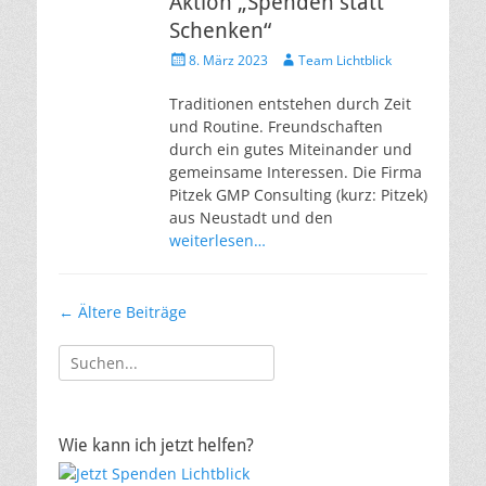
Aktion „Spenden statt
Schenken“
Veröffentlicht
Autor
8. März 2023
Team Lichtblick
am
Traditionen entstehen durch Zeit
und Routine. Freundschaften
durch ein gutes Miteinander und
gemeinsame Interessen. Die Firma
Pitzek GMP Consulting (kurz: Pitzek)
aus Neustadt und den
weiterlesen…
Beitragsnavigation
←
Ältere Beiträge
Suche
nach:
Wie kann ich jetzt helfen?