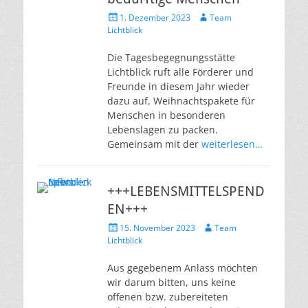
Veröffentlicht
Autor
1. Dezember 2023
Team
am
Lichtblick
Die Tagesbegegnungsstätte
Lichtblick ruft alle Förderer und
Freunde in diesem Jahr wieder
dazu auf, Weihnachtspakete für
Menschen in besonderen
Lebenslagen zu packen.
Gemeinsam mit der
weiterlesen…
+++LEBENSMITTELSPEND
EN+++
Veröffentlicht
Autor
15. November 2023
Team
am
Lichtblick
Aus gegebenem Anlass möchten
wir darum bitten, uns keine
offenen bzw. zubereiteten