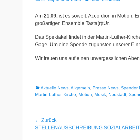
am
Am
21.09.
ist es soweit: Accordion in Motion. 
großartigen Ensemble Tasta(r)tUr.
Das Spektakel findet in der Martin-Luther-Kirche 
Gage. Um eine Spende zugunsten unserer Einri
Wir freuen uns auf einen unvergesslichen Aben
Kategorien
Aktuelle News
,
Allgemein
,
Presse News
,
Spender
Martin-Luther-Kirche
,
Motion
,
Musik
,
Neustadt
,
Spen
Beitragsnavigation
← Zurück
Vorheriger
STELLENAUSSCHREIBUNG SOZIALARBEI
Beitrag: