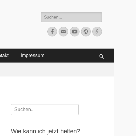
Suche
nach:
Facebook
E-
YouTube
Website
Verknüpfung
Mail
takt
Impressum
Suchen
Suche
nach:
Wie kann ich jetzt helfen?