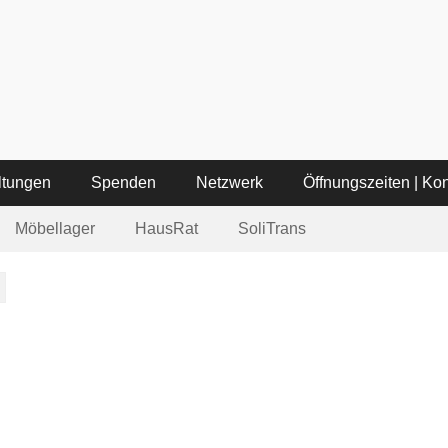
ätte Lichtblick
 3 – Tel: 06321-355340
ltungen
Spenden
Netzwerk
Öffnungszeiten | Kon
Möbellager
HausRat
SoliTrans