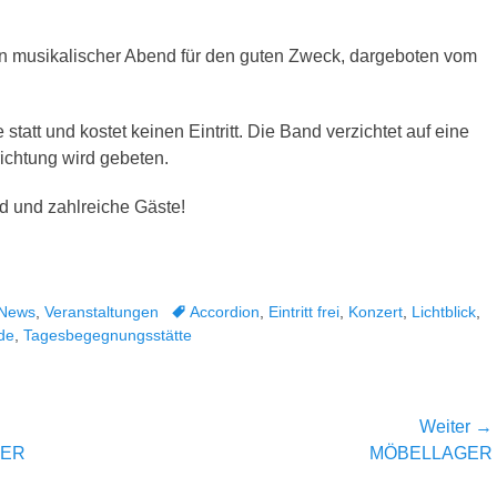
Ein musikalischer Abend für den guten Zweck, dargeboten vom
statt und kostet keinen Eintritt. Die Band verzichtet auf eine
chtung wird gebeten.
d und zahlreiche Gäste!
Schlagworte
 News
,
Veranstaltungen
Accordion
,
Eintritt frei
,
Konzert
,
Lichtblick
,
de
,
Tagesbegegnungsstätte
Weiter →
Nächster
TER
MÖBELLAGER
Beitrag: