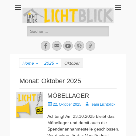
Tagesbegegnungsst
67434 Neustadt an der Weinstraße – Amalienstraße 3 – Tel: 06321-
355340
Lichtblick
Suche
nach:
Facebook
E-
YouTube
Website
Verknüpfung
Mail
Home
»
2025
»
Oktober
Monat:
Oktober 2025
MÖBELLAGER
Veröffentlicht
Autor
22. Oktober 2025
Team Lichtblick
am
Achtung! Am 23.10.2025 bleibt das
Möbellager und damit auch die
Spendenannahmestelle geschlossen.
Wir danken für das Verständnis!