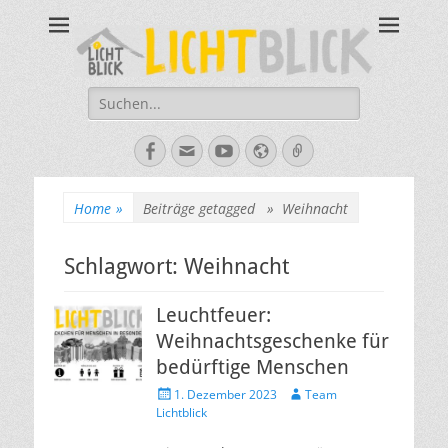
Tagesbegegnungsst
67434 Neustadt an der Weinstraße – Amalienstraße 3 – Tel:
06321-355340
Lichtblick
Suche
nach:
Facebook
E-
YouTube
Website
Verknüpfung
Mail
Home
»
Beiträge getagged »
Weihnacht
Schlagwort:
Weihnacht
Leuchtfeuer:
Weihnachtsgeschenke für
bedürftige Menschen
Veröffentlicht
Autor
1. Dezember 2023
Team
am
Lichtblick