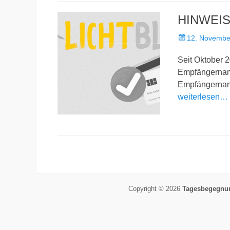
HINWEI
Veröffentlicht
12. Novembe
am
Seit Oktober
Empfängername
Empfängername
weiterlesen…
Copyright © 2026
Tagesbegegnung