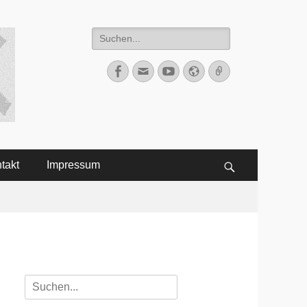
Suche
nach:
Facebook
E-
YouTube
Website
Verknüpfung
Mail
takt
Impressum
Suchen
Suche
nach: