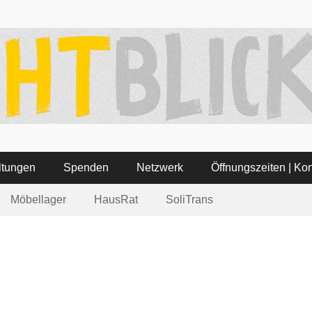
ätte Lichtblick
 3 – Tel: 06321-355340
ltungen
Spenden
Netzwerk
Öffnungszeiten | Kon
Möbellager
HausRat
SoliTrans