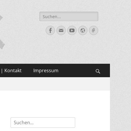
Suche
nach:
Facebook
E-
YouTube
Website
Verknüpfung
Mail
 | Kontakt
Impressum
Suchen
Suche
nach: