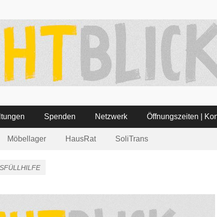
ätte Lichtblick
 3 – Tel: 06321-355340
ltungen
Spenden
Netzwerk
Öffnungszeiten | Kon
Möbellager
HausRat
SoliTrans
SFÜLLHILFE