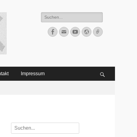
Suche
nach:
Facebook
E-
YouTube
Website
Verknüpfung
Mail
takt
Impressum
Suchen
Suche
nach: