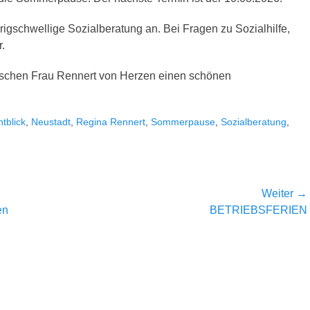
drigschwellige Sozialberatung an. Bei Fragen zu Sozialhilfe,
.
nschen Frau Rennert von Herzen einen schönen
htblick
,
Neustadt
,
Regina Rennert
,
Sommerpause
,
Sozialberatung
,
Weiter →
Nächster
en
BETRIEBSFERIEN
Beitrag: