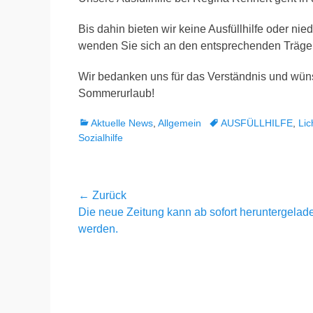
Bis dahin bieten wir keine Ausfüllhilfe oder nie
wenden Sie sich an den entsprechenden Träger
Wir bedanken uns für das Verständnis und wü
Sommerurlaub!
Kategorien
Schlagworte
Aktuelle News
,
Allgemein
AUSFÜLLHILFE
,
Lic
Sozialhilfe
Beitragsnavigation
← Zurück
Vorheriger
Die neue Zeitung kann ab sofort heruntergelad
Beitrag:
werden.