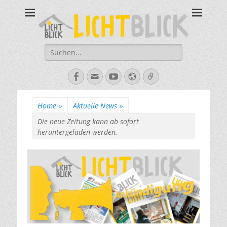
Tagesbegegnungsst
67434 Neustadt an der Weinstraße – Amalienstraße 3 – Tel:
06321-355340
Lichtblick
Suche
nach:
Facebook
E-
YouTube
Website
Verknüpfung
Mail
Home
»
Aktuelle News
»
Die neue Zeitung kann ab sofort
heruntergeladen werden.