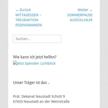
Beitragsnavigation
← Zurück
Weiter →
Vorheriger
Nächster
MITTAGESSEN –
SOMMERPAUSE
Beitrag:
Beitrag:
TREUEAKTION
AUSFÜLLHILFE
ESSENSMARKEN
Suche
nach:
Wie kann ich jetzt helfen?
Unser Träger ist das ..
Prot. Dekanat Neustadt Schütt 9
67433 Neustadt an der Weinstraße