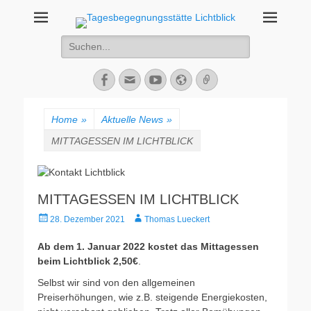
Tagesbegegnungsst
67434 Neustadt an der Weinstraße – Amalienstraße 3 – Tel: 06321-
355340
Suche
Lichtblick
nach:
Facebook
E-
YouTube
Website
Verknüpfung
Mail
Home
»
Aktuelle News
»
MITTAGESSEN IM LICHTBLICK
MITTAGESSEN IM LICHTBLICK
Veröffentlicht
Autor
28. Dezember 2021
Thomas Lueckert
am
Ab dem 1. Januar 2022 kostet das Mittagessen
beim Lichtblick 2,50€
.
Selbst wir sind von den allgemeinen
Preiserhöhungen, wie z.B. steigende Energiekosten,