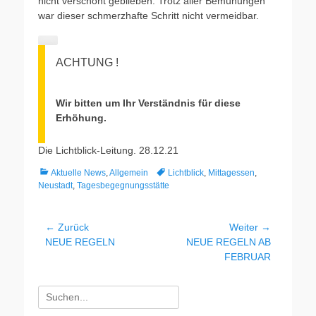
nicht verschont geblieben. Trotz aller Bemühungen
war dieser schmerzhafte Schritt nicht vermeidbar.
ACHTUNG !
Wir bitten um Ihr Verständnis für diese
Erhöhung.
Die Lichtblick-Leitung. 28.12.21
Kategorien
Schlagworte
Aktuelle News
,
Allgemein
Lichtblick
,
Mittagessen
,
Neustadt
,
Tagesbegegnungsstätte
Beitragsnavigation
← Zurück
Weiter →
Vorheriger
Nächster
NEUE REGELN
NEUE REGELN AB
Beitrag:
Beitrag:
FEBRUAR
Suche
nach: