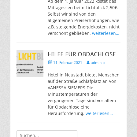
Ab dem 1. Januar 2022 kostet das
Mittagessen beim Lichtblick 2,50€.
Selbst wir sind von den
allgemeinen Preiserhöhungen, wie
z.B. steigende Energiekosten, nicht
verschont geblieben.
weiterlesen…
HILFE FÜR OBDACHLOSE
Veröffentlicht
Autor
11. Februar 2021
adminlb
am
Hotel in Neustadt bietet Menschen
auf der Straße Schlafplatz an Von
VANESSA SIEMERS Die
Minustemperaturen der
vergangenen Tage sind vor allem
für Obdachlose eine
Herausforderung.
weiterlesen…
Suche