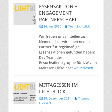
ESSENSAKTION +
ENGAGEMENT +
PARTNERSCHAFT
Veröffentlicht
Autor
26. Juni 2025
Team Lichtblick
am
Wir freuen uns mitteilen zu
können, dass wir einen neuen
Partner für regelmäßige
Essensaktionen gefunden haben:
Das Team der
Besuchsdienstgruppe für NW vom
Malteser Hilfsdienst
weiterlesen…
MITTAGESSEN IM
LICHTBLICK
Veröffentlicht
Autor
28. Dezember 2021
Thomas
am
Lueckert