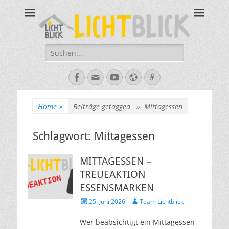
Tagesbegegnungsst
67434 Neustadt an der Weinstraße – Amalienstraße 3 – Tel:
06321-355340
Lichtblick
Suche
nach:
Facebook
E-
YouTube
Website
Verknüpfung
Mail
Home
»
Beiträge getagged »
Mittagessen
Schlagwort:
Mittagessen
MITTAGESSEN –
TREUEAKTION
ESSENSMARKEN
Veröffentlicht
Autor
25. Juni 2026
Team Lichtblick
am
Wer beabsichtigt ein Mittagessen