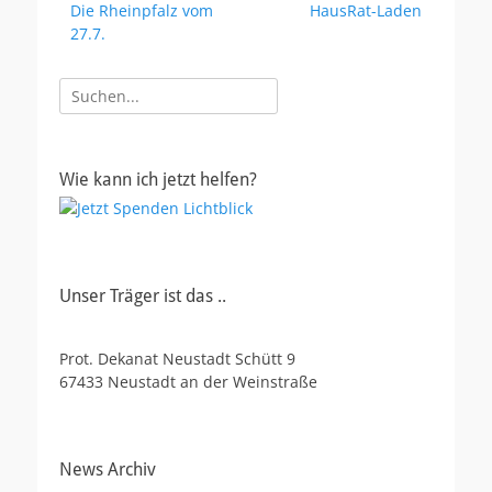
Vorheriger
Nächster
Die Rheinpfalz vom
HausRat-Laden
Beitrag:
Beitrag:
27.7.
Suche
nach:
Wie kann ich jetzt helfen?
Unser Träger ist das ..
Prot. Dekanat Neustadt Schütt 9
67433 Neustadt an der Weinstraße
News Archiv