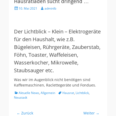
Hausratladen sucht dringend …
Veröffentlicht
Autor
10. Mai 2021
adminlb
am
Der Lichtblick – Klein – Elektrogeräte
für den Haushalt, wie z.B.
Bügeleisen, Rührgeräte, Zauberstab,
Föhn, Toaster, Waffeleisen,
Wasserkocher, Mikrowelle,
Staubsauger etc.
Was wir im Augenblick nicht benötigen sind
Kaffeemaschinen, Raclettegeräte und Fondues.
Kategorien
Schlagworte
Aktuelle News
,
Allgemein
Hausrat
,
Lichtblick
,
Neustadt
Beitragsnavigation
← Zurück
Weiter →