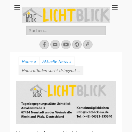
Tagesbegegnungsst
67434 Neustadt an der Weinstraße – Amalienstraße 3 – Tel:
06321-355340
Lichtblick
Suche
nach:
Facebook
E-
YouTube
Website
Verknüpfung
Mail
Home
»
Aktuelle News
»
Hausratladen sucht dringend …