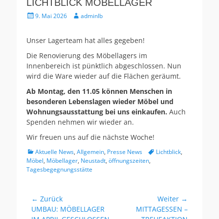
LICHTBLICK MÖBELLAGER
Veröffentlicht
Autor
9. Mai 2026
adminlb
am
Unser Lagerteam hat alles gegeben!
Die Renovierung des Möbellagers im
Innenbereich ist pünktlich abgeschlossen. Nun
wird die Ware wieder auf die Flächen geräumt.
Ab Montag, den 11.05 können Menschen in
besonderen Lebenslagen wieder Möbel und
Wohnungsausstattung bei uns einkaufen.
Auch
Spenden nehmen wir wieder an.
Wir freuen uns auf die nächste Woche!
Kategorien
Schlagworte
Aktuelle News
,
Allgemein
,
Presse News
Lichtblick
,
Möbel
,
Möbellager
,
Neustadt
,
öffnungszeiten
,
Tagesbegegnungsstätte
Beitragsnavigation
← Zurück
Weiter →
Vorheriger
Nächster
UMBAU: MÖBELLAGER
MITTAGESSEN –
Beitrag:
Beitrag: