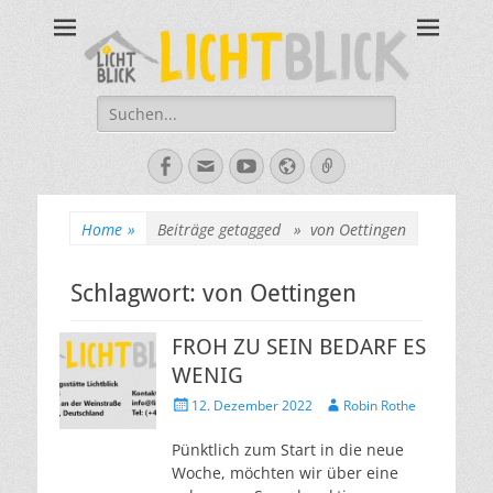
Tagesbegegnungsst
67434 Neustadt an der Weinstraße – Amalienstraße 3 – Tel:
06321-355340
Lichtblick
Suche
nach:
Facebook
E-
YouTube
Website
Verknüpfung
Mail
Home
»
Beiträge getagged »
von Oettingen
Schlagwort:
von Oettingen
FROH ZU SEIN BEDARF ES
WENIG
Veröffentlicht
Autor
12. Dezember 2022
Robin Rothe
am
Pünktlich zum Start in die neue
Woche, möchten wir über eine