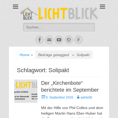
Tagesbegegnungsst
67434 Neustadt an der Weinstraße – Amalienstraße 3 – Tel: 06321-
355340
Lichtblick
Suche
nach:
Facebook
E-
YouTube
Website
Verknüpfung
Mail
Home
»
Beiträge getagged »
Solipakt
Schlagwort:
Solipakt
Der „Kirchenbote“
berichtete im September
Veröffentlicht
Autor
9. September 2020
adminlb
am
Mit der Hilfe von Phil Collins und dem
heiligen Martin Hans Eber-Huber hat