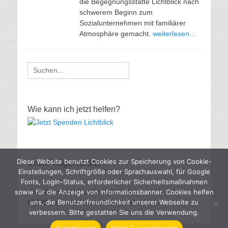
die Begegnungsstätte Lichtblick nach
schwerem Beginn zum
Sozialunternehmen mit familiärer
Atmosphäre gemacht.
weiterlesen…
Suche
nach:
Wie kann ich jetzt helfen?
Diese Website benutzt Cookies zur Speicherung von Cookie-
Unser Träger ist das ..
Einstellungen, Schriftgröße oder Sprachauswahl, für Google
Fonts, Login-Status, erforderlicher Sicherheitsmaßnahmen
Prot. Dekanat Neustadt Schütt 9
sowie für die Anzeige von Informationsbanner. Cookies helfen
uns, die Benutzerfreundlichkeit unserer Webseite zu
67433 Neustadt an der Weinstraße
verbessern. Bitte gestatten Sie uns die Verwendung.
Akzeptieren
Nicht Einverstanden