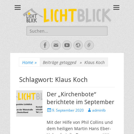
Tagesbegegnungsst
67434 Neustadt an der Weinstraße – Amalienstraße 3 – Tel:
06321-355340
Lichtblick
Suche
nach:
Facebook
E-
YouTube
Website
Verknüpfung
Mail
Home
»
Beiträge getagged »
Klaus Koch
Schlagwort:
Klaus Koch
Der „Kirchenbote“
berichtete im September
Veröffentlicht
Autor
9. September 2020
adminlb
am
Mit der Hilfe von Phil Collins und
dem heiligen Martin Hans Eber-