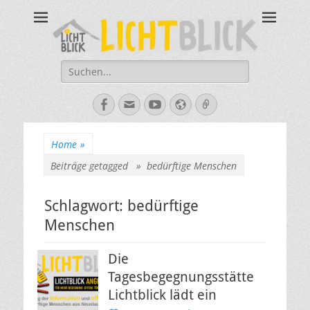
Tagesbegegnungsst
67434 Neustadt an der Weinstraße – Amalienstraße 3 – Tel:
06321-355340
Lichtblick
Suche
nach:
Facebook
E-
YouTube
Website
Verknüpfung
Mail
Home
»
Beiträge getagged »
bedürftige Menschen
Schlagwort:
bedürftige
Menschen
Die
Tagesbegegnungsstätte
Lichtblick lädt ein