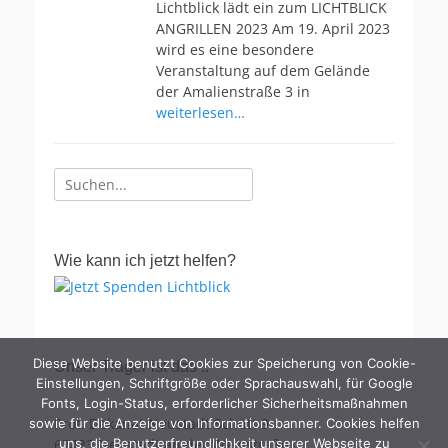
Lichtblick lädt ein zum LICHTBLICK
ANGRILLEN 2023 Am 19. April 2023
wird es eine besondere
Veranstaltung auf dem Gelände
der Amalienstraße 3 in
weiterlesen…
Suche
nach:
Wie kann ich jetzt helfen?
Diese Website benutzt Cookies zur Speicherung von Cookie-
Unser Träger ist das ..
Einstellungen, Schriftgröße oder Sprachauswahl, für Google
Fonts, Login-Status, erforderlicher Sicherheitsmaßnahmen
Prot. Dekanat Neustadt Schütt 9
sowie für die Anzeige von Informationsbanner. Cookies helfen
67433 Neustadt an der Weinstraße
uns, die Benutzerfreundlichkeit unserer Webseite zu