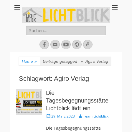
Tagesbegegnungsst
67434 Neustadt an der Weinstraße – Amalienstraße 3 – Tel:
06321-355340
Lichtblick
Suche
nach:
Facebook
E-
YouTube
Website
Verknüpfung
Mail
Home
»
Beiträge getagged »
Agiro Verlag
Schlagwort:
Agiro Verlag
Die
Tagesbegegnungsstätte
Lichtblick lädt ein
Veröffentlicht
Autor
29. März 2023
Team Lichtblick
am
Die Tagesbegegnungsstätte