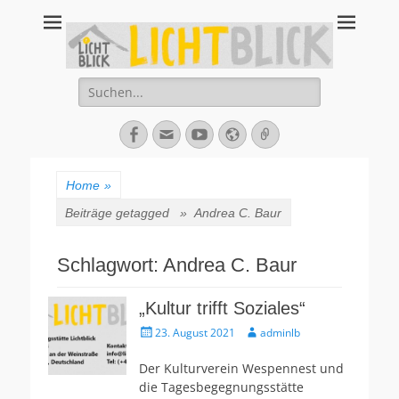
Tagesbegegnungsst
67434 Neustadt an der Weinstraße – Amalienstraße 3 – Tel:
06321-355340
Lichtblick
Suche
nach:
Facebook
E-
YouTube
Website
Verknüpfung
Mail
Home
»
Beiträge getagged »
Andrea C. Baur
Schlagwort:
Andrea C. Baur
„Kultur trifft Soziales“
Veröffentlicht
Autor
23. August 2021
adminlb
am
Der Kulturverein Wespennest und
die Tagesbegegnungsstätte