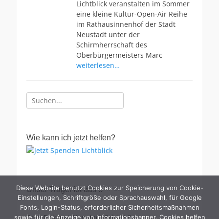
Lichtblick veranstalten im Sommer
eine kleine Kultur-Open-Air Reihe
im Rathausinnenhof der Stadt
Neustadt unter der
Schirmherrschaft des
Oberbürgermeisters Marc
weiterlesen…
Suche
nach:
Wie kann ich jetzt helfen?
Diese Website benutzt Cookies zur Speicherung von Cookie-
Unser Träger ist das ..
Einstellungen, Schriftgröße oder Sprachauswahl, für Google
Fonts, Login-Status, erforderlicher Sicherheitsmaßnahmen
Prot. Dekanat Neustadt Schütt 9
sowie für die Anzeige von Informationsbanner. Cookies helfen