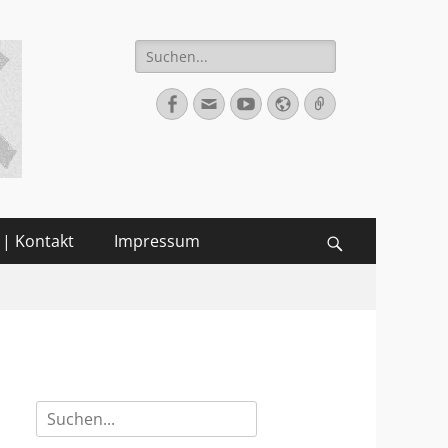
Suche
nach:
Facebook
E-
YouTube
Website
Verknüpfung
Mail
 | Kontakt
Impressum
Suchen
Suche
nach: