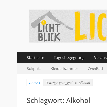
Tagesbegegnungsst
67434 Neustadt an der Weinstraße – Amalienstra
Primäres
Zum
Startseite
Tagesbegegnung
Verans
Inhalt
Menü
Sekundär-
Zum
springen
Solipakt
Kleiderkammer
ZweiRad
Inhalt
Menü
springen
Home
»
Beiträge getagged »
Alkohol
Schlagwort:
Alkohol