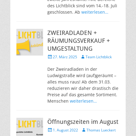
des Lichtblick sind vom 14.-18. Juli
geschlossen. Ab
weiterlesen…
ZWEIRADLADEN +
RÄUMUNGSVERKAUF +
UMGESTALTUNG
Veröffentlicht
Autor
27. März 2025
Team Lichtblick
am
Der Zweiradladen in der
Ludwigstraße wird (auf)geräumt –
alles muss raus! Ab dem 31.03.
reduzieren wir daher drastisch die
Preise auf das gesamte Sortiment.
Menschen
weiterlesen…
Öffnungszeiten im August
Veröffentlicht
Autor
1. August 2022
Thomas Lueckert
am