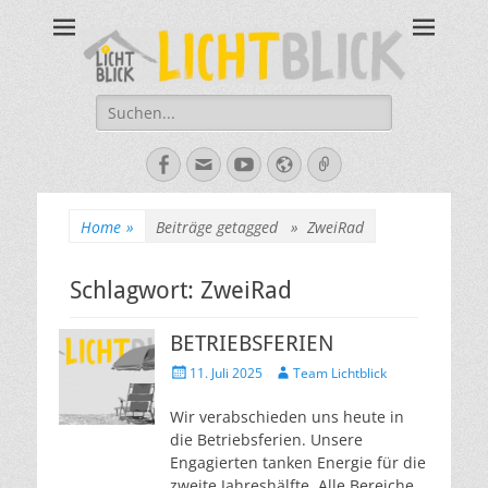
Tagesbegegnungsst
67434 Neustadt an der Weinstraße – Amalienstraße 3 – Tel:
06321-355340
Lichtblick
Suche
nach:
Facebook
E-
YouTube
Website
Verknüpfung
Mail
Home
»
Beiträge getagged »
ZweiRad
Schlagwort:
ZweiRad
BETRIEBSFERIEN
Veröffentlicht
Autor
11. Juli 2025
Team Lichtblick
am
Wir verabschieden uns heute in
die Betriebsferien. Unsere
Engagierten tanken Energie für die
zweite Jahreshälfte. Alle Bereiche