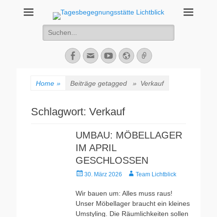
Tagesbegegnungsst
67434 Neustadt an der Weinstraße – Amalienstraße 3 – Tel: 06321-
355340
Suche
Lichtblick
nach:
Facebook
E-
YouTube
Website
Verknüpfung
Mail
Home
»
Beiträge getagged »
Verkauf
Schlagwort:
Verkauf
UMBAU: MÖBELLAGER
IM APRIL
GESCHLOSSEN
Veröffentlicht
Autor
30. März 2026
Team Lichtblick
am
Wir bauen um: Alles muss raus!
Unser Möbellager braucht ein kleines
Umstyling. Die Räumlichkeiten sollen