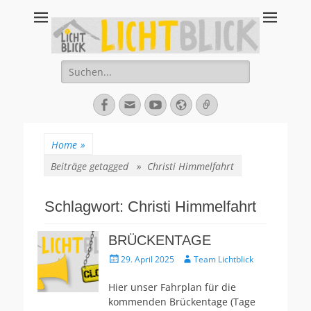
Tagesbegegnungsst
67434 Neustadt an der Weinstraße – Amalienstraße 3 – Tel:
06321-355340
Lichtblick
Suche
nach:
Facebook
E-
YouTube
Website
Verknüpfung
Mail
Home
»
Beiträge getagged »
Christi Himmelfahrt
Schlagwort:
Christi Himmelfahrt
BRÜCKENTAGE
Veröffentlicht
Autor
29. April 2025
Team Lichtblick
am
Hier unser Fahrplan für die
kommenden Brückentage (Tage