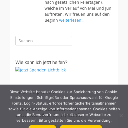
nach gesetzlichen Feiertagen),
welche im Verlauf von Mai und Juni
auftreten. Wir freuen uns auf den
Beginn
weiterlesen…
Suche
nach:
Wie kann ich jetzt helfen?
Diese Website benutzt Cookies zur Speicherung von Cookie-
Unser Träger ist das ..
Einstellungen, Schriftgröße oder Sprachauswahl, für Google
Fonts, Login-Status, erforderlicher Sicherheitsmaßnahmen
Prot. Dekanat Neustadt Schütt 9
sowie für die Anzeige von Informationsbanner. Cookies helfen
67433 Neustadt an der Weinstraße
uns, die Benutzerfreundlichkeit unserer Webseite zu
verbessern. Bitte gestatten Sie uns die Verwendung.