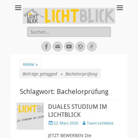
Tagesbegegnungsst
67434 Neustadt an der Weinstraße – Amalienstraße 3 – Tel:
06321-355340
Lichtblick
Suche
nach:
Facebook
E-
YouTube
Website
Verknüpfung
Mail
Home
»
Beiträge getagged »
Bachelorprüfung
Schlagwort:
Bachelorprüfung
DUALES STUDIUM IM
LICHTBLICK
Veröffentlicht
Autor
22. März 2026
Team Lichtblick
am
JETZT BEWERBEN Die