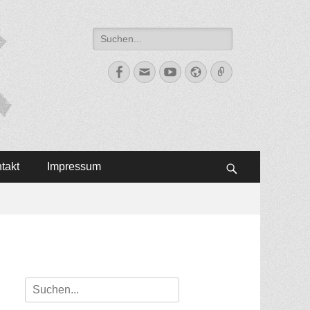
Suche
nach:
Facebook
E-
YouTube
Website
Verknüpfung
Mail
takt
Impressum
Suchen
Suche
nach: