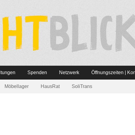
ätte Lichtblick
 3 – Tel: 06321-355340
ltungen
Spenden
Netzwerk
Öffnungszeiten | Kon
Möbellager
HausRat
SoliTrans